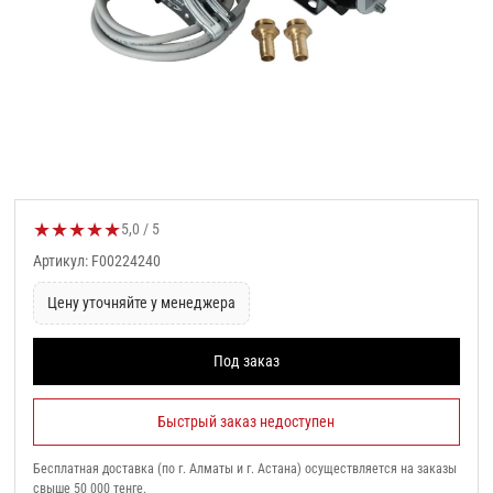
★
★
★
★
★
Оценка товара:
5,0 / 5
Артикул: F00224240
Цену уточняйте у менеджера
Под заказ
Быстрый заказ недоступен
Бесплатная доставка (по г. Алматы и г. Астана) осуществляется на заказы
свыше 50 000 тенге.