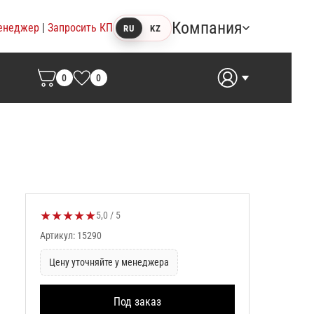
Компания
енеджер
|
Запросить КП
RU
KZ
0
0
★
★
★
★
★
Оценка товара:
5,0 / 5
Артикул: 15290
Цену уточняйте у менеджера
Под заказ