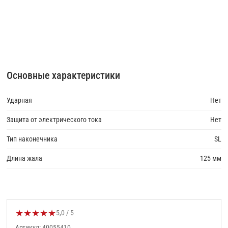
Основные характеристики
Ударная
Нет
Защита от электрического тока
Нет
Тип наконечника
SL
Длина жала
125 мм
★
★
★
★
★
Оценка товара:
5,0 / 5
Артикул: 40055410