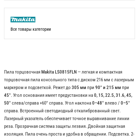
Все товары категории
Пила торцовочная
Makita LS0815FLN
— легкая и компактная
торцовочная пила консольного типа с диском 216 мм с лазерным
маркером и подсветкой. Режет до
305 мм
при
90° и 215 мм
при
45°
. Угол основания имеет предустановки на
0, 15, 22.5, 31.6, 45,
50°
слева/справа +60° справа. Угол наклона
0–48°
влево /
0–5°
справа. Встроенный светодиодный откалиброванный свет.
Лазерный указатель обеспечивает точное выравнивание линии
реза. Прозрачная система защиты лезвия. Двойная защитная
изоляция. Пила очень проста и удобна в обращении. Подсветка. 2-