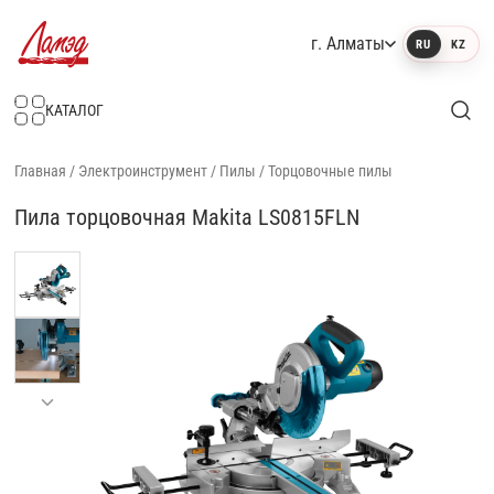
г. Алматы
RU
KZ
Интернет-магазин Ламэд
КАТАЛОГ
Главная
/
Электроинструмент
/
Пилы
/
Торцовочные пилы
Пила торцовочная Makita LS0815FLN