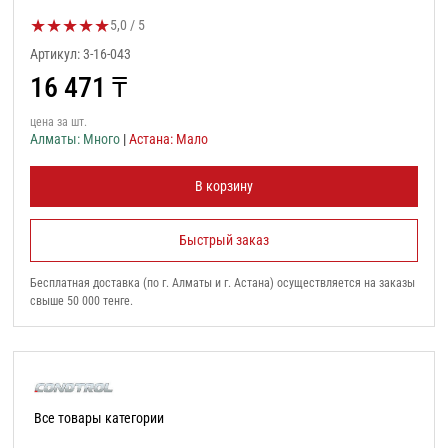
★
★
★
★
★
Оценка товара:
5,0 / 5
Артикул: 3-16-043
16 471
₸
цена за шт.
Алматы: Много
|
Астана: Мало
В корзину
Быстрый заказ
Бесплатная доставка (по г. Алматы и г. Астана) осуществляется на заказы
свыше 50 000 тенге.
Все товары категории