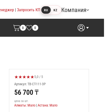
Компания
енеджер
|
Запросить КП
RU
KZ
0
0
★
★
★
★
★
Оценка товара:
5,0 / 5
Артикул: TB-CT-111-3P
56 700
₸
цена за шт.
Алматы: Мало
|
Астана: Мало