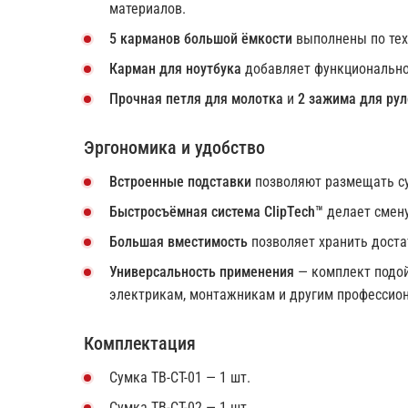
материалов.
5 карманов большой ёмкости
выполнены по техн
Карман для ноутбука
добавляет функционально
Прочная петля для молотка
и
2 зажима для рул
Эргономика и удобство
Встроенные подставки
позволяют размещать сум
Быстросъёмная система ClipTech™
делает смену
Большая вместимость
позволяет хранить доста
Универсальность применения
— комплект подой
электрикам, монтажникам и другим профессио
Комплектация
Сумка TB-CT-01 — 1 шт.
Сумка TB-CT-02 — 1 шт.