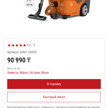
★
★
★
★
★
Оценка товара:
5,0 / 5
Артикул: DAVC 2000S
90 990
₸
цена за шт.
Алматы: Мало
|
Астана: Мало
В корзину
Быстрый заказ
Бесплатная доставка (по г. Алматы и г. Астана) осуществляется на заказы