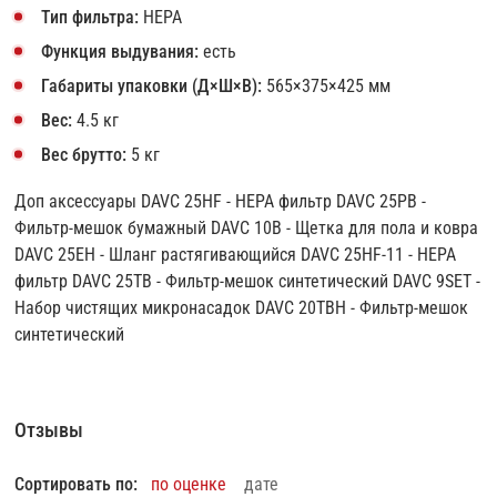
Тип фильтра:
HEPA
Функция выдувания:
есть
Габариты упаковки (Д×Ш×В):
565×375×425 мм
Вес:
4.5 кг
Вес брутто:
5 кг
Доп аксессуары DAVC 25HF - HEPA фильтр DAVC 25PB -
Фильтр-мешок бумажный DAVC 10B - Щетка для пола и ковра
DAVC 25EH - Шланг растягивающийся DAVC 25HF-11 - HEPA
фильтр DAVC 25TB - Фильтр-мешок синтетический DAVC 9SET -
Набор чистящих микронасадок DAVC 20TBH - Фильтр-мешок
синтетический
Отзывы
Сортировать по:
по оценке
дате