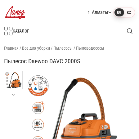
г. Алматы
RU
KZ
Интернет-магазин Ламэд
КАТАЛОГ
Главная
/
Все для уборки
/
Пылесосы
/
Пылеводососы
Пылесос Daewoo DAVC 2000S