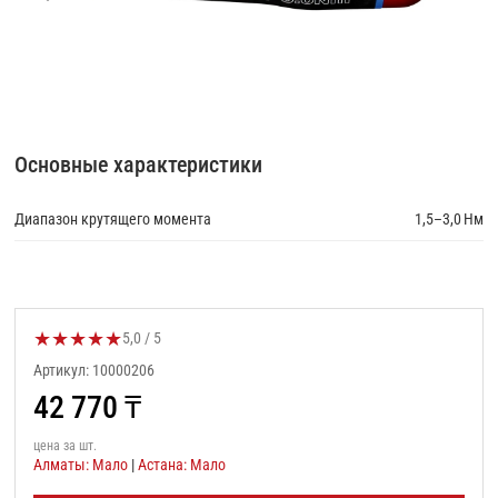
Основные характеристики
Диапазон крутящего момента
1,5–3,0 Нм
★
★
★
★
★
Оценка товара:
5,0 / 5
Артикул: 10000206
42 770
₸
цена за шт.
Алматы: Мало
|
Астана: Мало