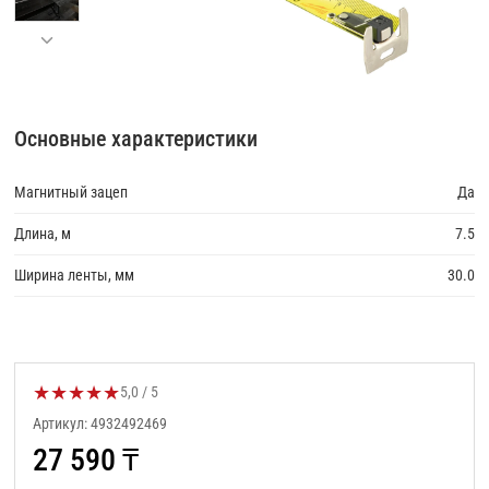
Основные характеристики
Магнитный зацеп
Да
Длина, м
7.5
Ширина ленты, мм
30.0
★
★
★
★
★
Оценка товара:
5,0 / 5
Артикул: 4932492469
27 590
₸