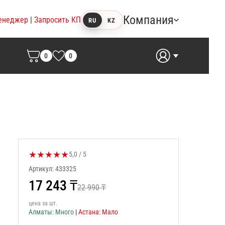
Компания
енеджер
|
Запросить КП
RU
KZ
0
0
★
★
★
★
★
Оценка товара:
5,0 / 5
Артикул: 433325
17 243
₸
22 990
₸
цена за шт.
Алматы: Много
|
Астана: Мало