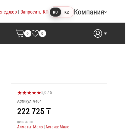
Компания
енеджер
|
Запросить КП
RU
KZ
0
0
★
★
★
★
★
Оценка товара:
5,0 / 5
Артикул: 9404
222 725
₸
цена за шт.
Алматы: Мало
|
Астана: Мало