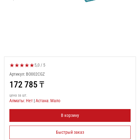
★
★
★
★
★
Оценка товара:
5,0 / 5
Артикул: BO002CGZ
172 785
₸
цена за шт.
Алматы: Нет
|
Астана: Мало
В корзину
Быстрый заказ