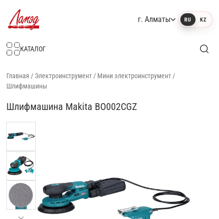
г. Алматы
RU
KZ
Интернет-магазин Ламэд
КАТАЛОГ
Главная
/
Электроинструмент
/
Мини электроинструмент
/
Шлифмашины
Шлифмашина Makita BO002CGZ