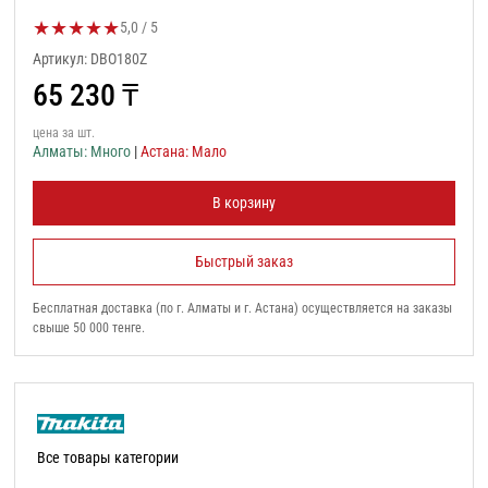
★
★
★
★
★
Оценка товара:
5,0 / 5
Артикул: DBO180Z
65 230
₸
цена за шт.
Алматы: Много
|
Астана: Мало
В корзину
Быстрый заказ
Бесплатная доставка (по г. Алматы и г. Астана) осуществляется на заказы
свыше 50 000 тенге.
Все товары категории