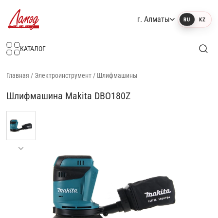
г. Алматы
RU
KZ
Интернет-магазин Ламэд
КАТАЛОГ
Главная
/
Электроинструмент
/
Шлифмашины
Шлифмашина Makita DBO180Z