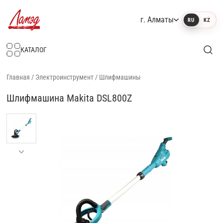
г. Алматы
RU
KZ
Интернет-магазин Ламэд
КАТАЛОГ
Главная
/
Электроинструмент
/
Шлифмашины
Шлифмашина Makita DSL800Z