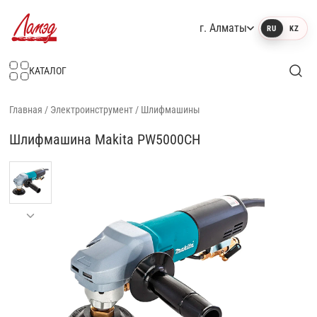
г. Алматы
RU
KZ
Интернет-магазин Ламэд
КАТАЛОГ
Главная
/
Электроинструмент
/
Шлифмашины
Шлифмашина Makita PW5000CH