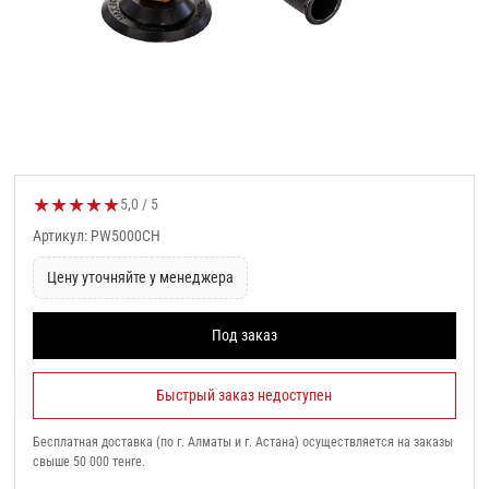
★
★
★
★
★
Оценка товара:
5,0 / 5
Артикул: PW5000CH
Цену уточняйте у менеджера
Под заказ
Быстрый заказ недоступен
Бесплатная доставка (по г. Алматы и г. Астана) осуществляется на заказы
свыше 50 000 тенге.