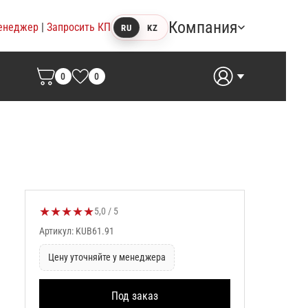
Компания
енеджер
|
Запросить КП
RU
KZ
0
0
★
★
★
★
★
Оценка товара:
5,0 / 5
Артикул: KUB61.91
Цену уточняйте у менеджера
Под заказ