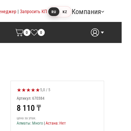
Компания
енеджер
|
Запросить КП
RU
KZ
0
0
★
★
★
★
★
Оценка товара:
5,0 / 5
Артикул: 670384
8 110
₸
цена за упак.
Алматы: Много
|
Астана: Нет