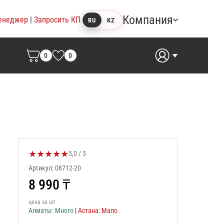
Компания
енеджер
|
Запросить КП
RU
KZ
0
0
★
★
★
★
★
Оценка товара:
5,0 / 5
Артикул: 08712-20
8 990
₸
цена за шт.
Алматы: Много
|
Астана: Мало