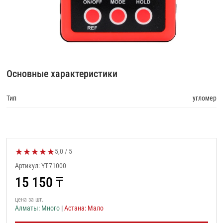
Основные характеристики
Тип
угломер
★
★
★
★
★
Оценка товара:
5,0 / 5
Артикул: YT-71000
15 150
₸
цена за шт.
Алматы: Много
|
Астана: Мало