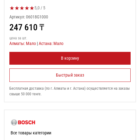
★
★
★
★
★
Оценка товара:
5,0 / 5
Артикул: 06018G1000
247 610
₸
цена за шт.
Алматы: Мало
|
Астана: Мало
В корзину
Быстрый заказ
Бесплатная доставка (по г. Алматы и г. Астана) осуществляется на заказы
свыше 50 000 тенге.
Все товары категории