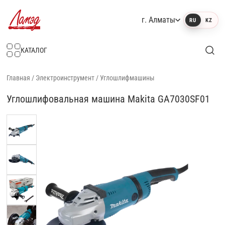
г. Алматы
RU
KZ
Интернет-магазин Ламэд
КАТАЛОГ
Главная
/
Электроинструмент
/
Углошлифмашины
Углошлифовальная машина Makita GA7030SF01