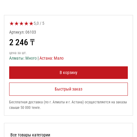
★
★
★
★
★
Оценка товара:
5,0 / 5
Артикул: 06103
2 246
₸
цена за шт.
Алматы: Много
|
Астана: Мало
В корзину
Быстрый заказ
Бесплатная доставка (по г. Алматы и г. Астана) осуществляется на заказы
свыше 50 000 тенге.
Все товары категории