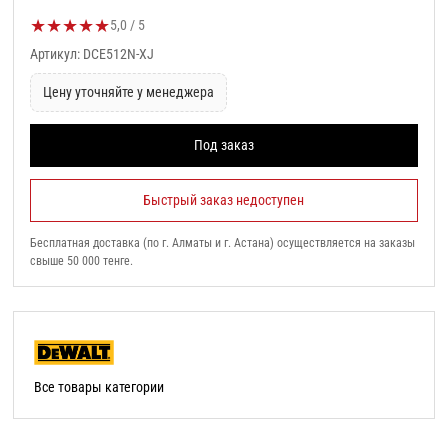
★
★
★
★
★
Оценка товара:
5,0 / 5
Артикул: DCE512N-XJ
Цену уточняйте у менеджера
Под заказ
Быстрый заказ недоступен
Бесплатная доставка (по г. Алматы и г. Астана) осуществляется на заказы
свыше 50 000 тенге.
Все товары категории