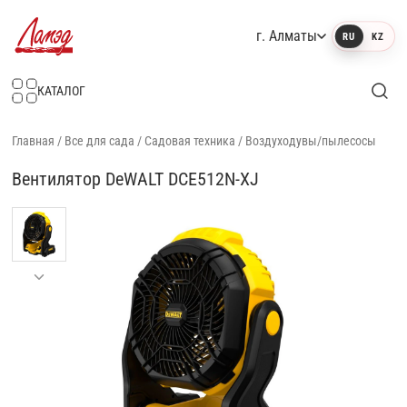
г. Алматы
RU
KZ
Интернет-магазин Ламэд
КАТАЛОГ
Главная
/
Все для сада
/
Садовая техника
/
Воздуходувы/пылесосы
Вентилятор DeWALT DCE512N-XJ