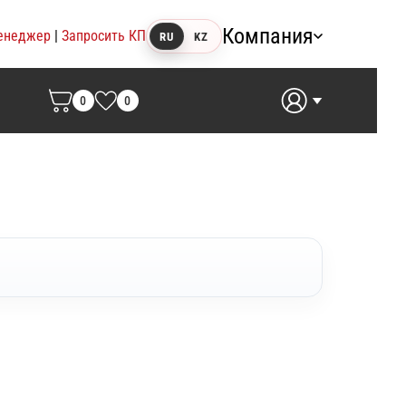
Компания
енеджер
|
Запросить КП
RU
KZ
0
0