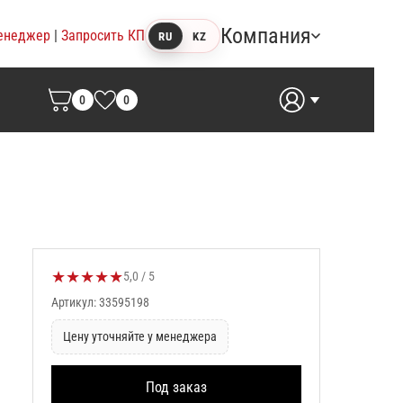
Компания
енеджер
|
Запросить КП
RU
KZ
0
0
★
★
★
★
★
Оценка товара:
5,0 / 5
Артикул: 33595198
Цену уточняйте у менеджера
Под заказ