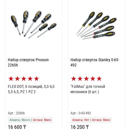
Набор отверток Proxxon
Набор отверток Stanley 0-65-
22606
492
★
★
★
★
★
★
★
★
★
★
FLEX-DOT, 6 позиций, 3,0 4,0
"FatMax" для точной
5,5 6,5; PZ 1 PZ 2
механики (6 шт.)
Арт.: 22606
Арт.: 0-65-492
Алматы: Много
|
Астана: Мало
Алматы: Нет
|
Астана: Мало
16 600 ₸
16 200 ₸