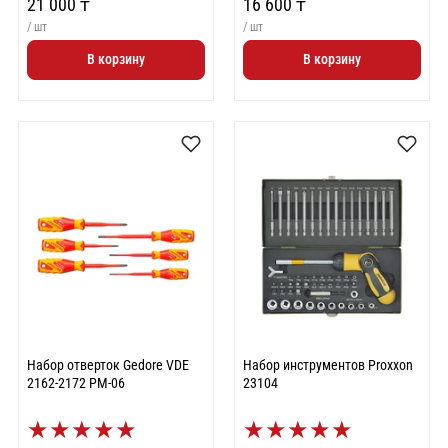
21 000 ₸
16 600 ₸
/ шт
/ шт
В корзину
В корзину
Набор отверток Gedore VDE
Набор инструментов Proxxon
2162-2172 PM-06
23104
★
★
★
★
★
★
★
★
★
★