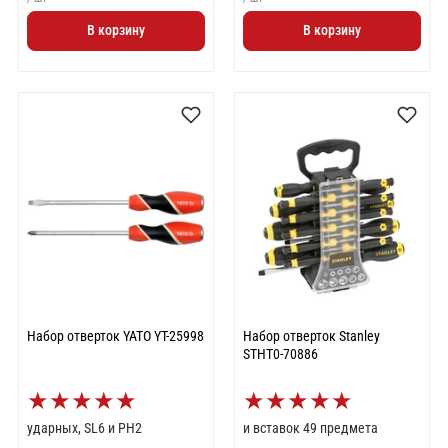
В корзину
В корзину
Набор отверток YATO YT-25998
Набор отверток Stanley
STHT0-70886
★
★
★
★
★
★
★
★
★
★
ударных, SL6 и PH2
и вставок 49 предмета