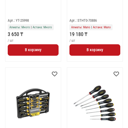
Арт.: YT-25998
Арт.: STHT0-70886
Алматы: Много
|
Астана: Много
Алматы: Мало
|
Астана: Мало
3 650 ₸
19 180 ₸
/ шт
/ шт
В корзину
В корзину