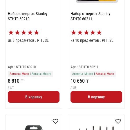
Набор отверток Stanley
Набор отверток Stanley
STHT0-60210
STHT0-60211
★
★
★
★
★
★
★
★
★
★
из 8 предметов . PH , SL
из 10 предметов . PH , SL
Арт.: STHT0-60210
Арт.: STHT0-60211
Алматы: Мало
|
Астана: Много
Алматы: Много
|
Астана: Мало
8 810 ₸
10 660 ₸
/ шт
/ шт
В корзину
В корзину