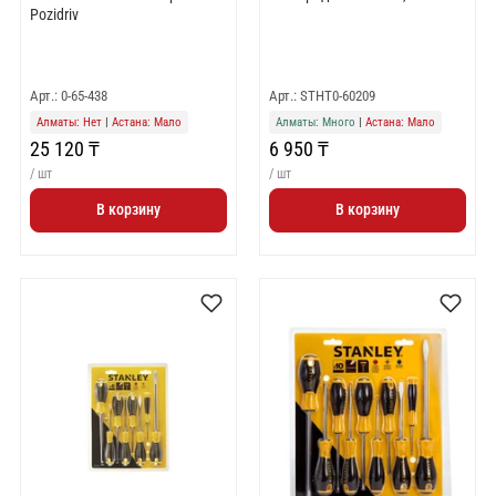
Pozidriv
Арт.: 0-65-438
Арт.: STHT0-60209
Алматы: Нет
|
Астана: Мало
Алматы: Много
|
Астана: Мало
25 120 ₸
6 950 ₸
/ шт
/ шт
В корзину
В корзину