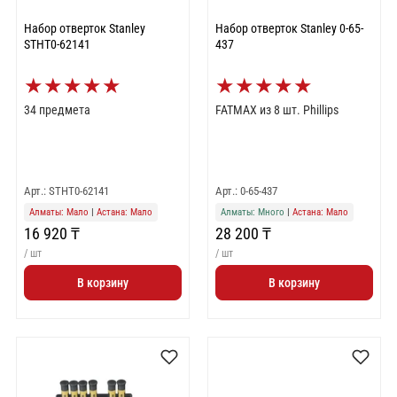
Набор отверток Stanley
Набор отверток Stanley 0-65-
STHT0-62141
437
★
★
★
★
★
★
★
★
★
★
34 предмета
FATMAX из 8 шт. Phillips
Арт.: STHT0-62141
Арт.: 0-65-437
Алматы: Мало
|
Астана: Мало
Алматы: Много
|
Астана: Мало
16 920 ₸
28 200 ₸
/ шт
/ шт
В корзину
В корзину