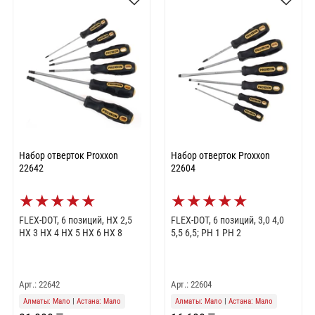
Набор отверток Proxxon
Набор отверток Proxxon
22642
22604
★
★
★
★
★
★
★
★
★
★
FLEX-DOT, 6 позиций, HX 2,5
FLEX-DOT, 6 позиций, 3,0 4,0
HX 3 HX 4 HX 5 HX 6 HX 8
5,5 6,5; PH 1 PH 2
Арт.: 22642
Арт.: 22604
Алматы: Мало
|
Астана: Мало
Алматы: Мало
|
Астана: Мало