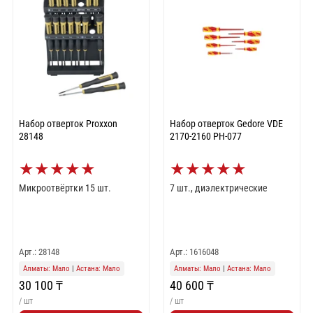
Набор отверток Proxxon
Набор отверток Gedore VDE
28148
2170-2160 PH-077
★
★
★
★
★
★
★
★
★
★
Микроотвёртки 15 шт.
7 шт., диэлектрические
Арт.: 28148
Арт.: 1616048
Алматы: Мало
|
Астана: Мало
Алматы: Мало
|
Астана: Мало
30 100 ₸
40 600 ₸
/ шт
/ шт