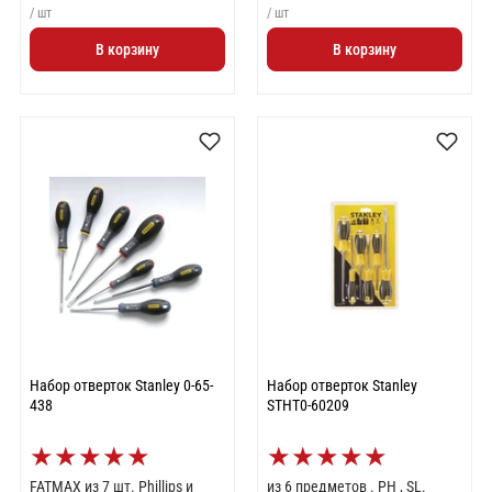
/ шт
/ шт
В корзину
В корзину
Набор отверток Stanley 0-65-
Набор отверток Stanley
438
STHT0-60209
★
★
★
★
★
★
★
★
★
★
FATMAX из 7 шт. Phillips и
из 6 предметов . PH , SL.