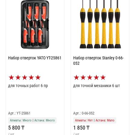
Набор отверток YATO YT-25861
Набор отверток Stanley 0-66-
052
★
★
★
★
★
★
★
★
★
★
для точных работ 6 пр
для точной механики 6 шт
Арт.: YT-25861
Арт.: 0-66-052
Алматы: Много
|
Астана: Много
Алматы: Нет
|
Астана: Мало
5 800 ₸
1 850 ₸
/ шт
/ шт