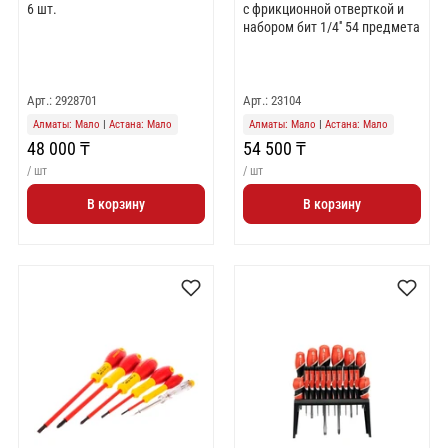
6 шт.
c фрикционной отверткой и
набором бит 1/4'' 54 предмета
Арт.: 2928701
Арт.: 23104
Алматы: Мало
|
Астана: Мало
Алматы: Мало
|
Астана: Мало
48 000 ₸
54 500 ₸
/ шт
/ шт
В корзину
В корзину