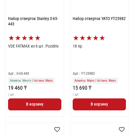
Набор отверток Stanley 0-65-
Набор отверток YATO YT-25982
443
★
★
★
★
★
★
★
★
★
★
VDE FATMAX из 6 шт. Pozidriv
18 пр.
Арт.: 0-65-443
Арт.: YT-25982
Алматы: Много
|
Астана: Мало
Алматы: Мало
|
Астана: Мало
19 460 ₸
15 690 ₸
/ шт
/ шт
В корзину
В корзину