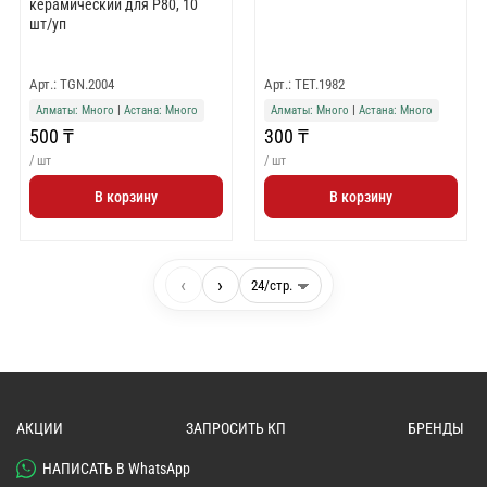
керамический для Р80, 10
шт/уп
Арт.: TGN.2004
Арт.: TET.1982
Алматы: Много
|
Астана: Много
Алматы: Много
|
Астана: Много
500 ₸
300 ₸
/ шт
/ шт
В корзину
В корзину
‹
›
АКЦИИ
ЗАПРОСИТЬ КП
БРЕНДЫ
НАПИСАТЬ В WhatsApp