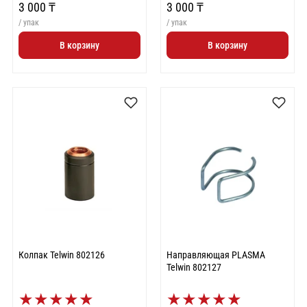
3 000 ₸
3 000 ₸
/ упак
/ упак
В корзину
В корзину
Колпак Telwin 802126
Направляющая PLASMA
Telwin 802127
★
★
★
★
★
★
★
★
★
★