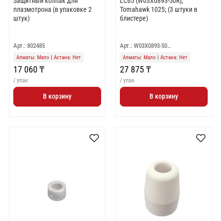
Защитный колпак для
LC65 (W03X0893-50R);
плазмотрона (в упаковке 2
Tomahawk 1025; (3 штуки в
штук)
блистере)
Арт.: 802485
Арт.: W03X0893-50…
Алматы: Мало
|
Астана: Нет
Алматы: Мало
|
Астана: Нет
17 060 ₸
27 875 ₸
/ упак
/ упак
В корзину
В корзину