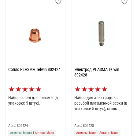
Сопло PLASMA Telwin 802424
Электрод PLASMA Telwin
802428
★
★
★
★
★
★
★
★
★
★
Набор сопел для плазмы (в
Набор для электродов с
упаковке 5 штук).
резьбой плазменной резки (в
упаковке 5 штук), сталь
Арт.: 802424
Арт.: 802428
Алматы: Много
|
Астана: Мало
Алматы: Мало
|
Астана: Мало