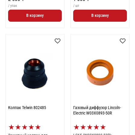
/ упак
/ шт
В корзину
В корзину
Колпак Telwin 802485
Газовый диффузор Lincoln-
Electric W03X0893-50R
★
★
★
★
★
★
★
★
★
★