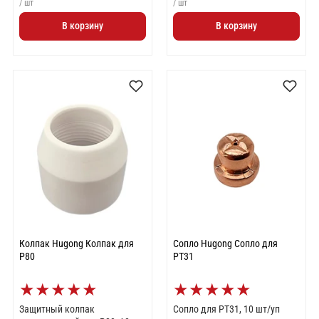
/ шт
/ шт
В корзину
В корзину
Колпак Hugong Колпак для
Сопло Hugong Сопло для
Р80
РТ31
★
★
★
★
★
★
★
★
★
★
Защитный колпак
Сопло для РТ31, 10 шт/уп