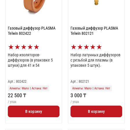
Газовый диффузор PLASMA
Газовый диффузор PLASMA
Telwin 802422
Telwin 802121
★
★
★
★
★
★
★
★
★
★
Набор изоляторов-
Набор латунных диффузоров
диффузоров (в упаковке 5
c резьбой для плазмы (в
штуки) для 41 и 54
упаковке 5 штук).
Арт.: 802422
Арт.: 802121
Алматы: Мало
|
Астана: Нет
Алматы: Мало
|
Астана: Нет
22 500 ₸
3 000 ₸
/ упак
/ упак
В корзину
В корзину