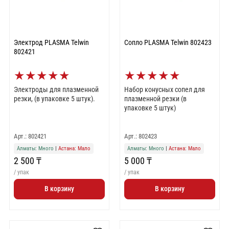
Электрод PLASMA Telwin
Сопло PLASMA Telwin 802423
802421
★
★
★
★
★
★
★
★
★
★
Электроды для плазменной
Набор конусных сопел для
резки, (в упаковке 5 штук).
плазменной резки (в
упаковке 5 штук)
Арт.: 802421
Арт.: 802423
Алматы: Много
|
Астана: Мало
Алматы: Много
|
Астана: Мало
2 500 ₸
5 000 ₸
/ упак
/ упак
В корзину
В корзину