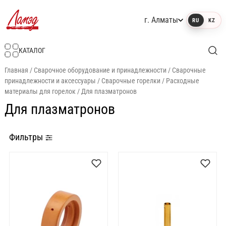
г. Алматы
RU
KZ
Интернет-магазин Ламэд
КАТАЛОГ
Главная
/
Сварочное оборудование и принадлежности
/
Сварочные
принадлежности и аксессуары
/
Сварочные горелки
/
Расходные
материалы для горелок
/
Для плазматронов
Для плазматронов
Фильтры