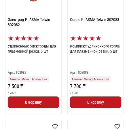
Электрод PLASMA Telwin
Сопло PLASMA Telwin 802083
802082
★
★
★
★
★
★
★
★
★
★
Удлиненные электроды для
Комплект удлиненного сопла
плазменной резки, 5 шт
для плазменной резки, 5 шт
Арт.: 802082
Арт.: 802083
Алматы: Мало
|
Астана: Нет
Алматы: Мало
|
Астана: Нет
7 500 ₸
7 700 ₸
/ упак
/ упак
В корзину
В корзину