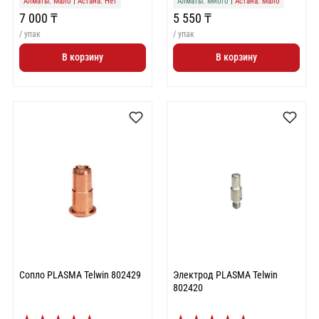
Алматы: Мало
|
Астана: Нет
Алматы: Много
|
Астана: Мало
7 000 ₸
5 550 ₸
/ упак
/ упак
В корзину
В корзину
Сопло PLASMA Telwin 802429
Электрод PLASMA Telwin
802420