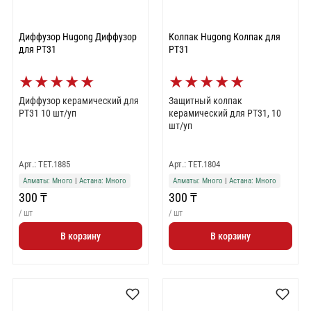
Диффузор Hugong Диффузор
Колпак Hugong Колпак для
для РТ31
РТ31
★
★
★
★
★
★
★
★
★
★
Диффузор керамический для
Защитный колпак
РТ31 10 шт/уп
керамический для РТ31, 10
шт/уп
Арт.: TET.1885
Арт.: TET.1804
Алматы: Много
|
Астана: Много
Алматы: Много
|
Астана: Много
300 ₸
300 ₸
/ шт
/ шт
В корзину
В корзину