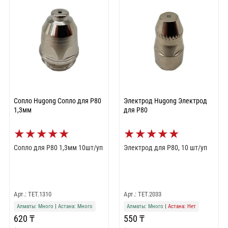
Сопло Hugong Сопло для Р80
Электрод Hugong Электрод
1,3мм
для Р80
★
★
★
★
★
★
★
★
★
★
Сопло для Р80 1,3мм 10шт/уп
Электрод для Р80, 10 шт/уп
Арт.: TET.1310
Арт.: TET.2033
Алматы: Много
|
Астана: Много
Алматы: Много
|
Астана: Нет
620 ₸
550 ₸