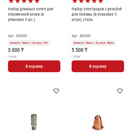
★
★
★
★
★
★
★
★
★
★
Набор длинных сопел для
Набор электродов с резьбой
плазменной резки (в
для плазмы (в упаковке 5
упаковке 5 шт.)
штук), сталь
Арт.: 802429
Арт.: 802420
Алматы: Мало
|
Астана: Нет
Алматы: Мало
|
Астана: Мало
3 000 ₸
5 500 ₸
/ упак
/ упак
В корзину
В корзину