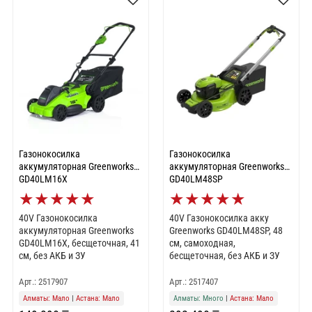
Газонокосилка
Газонокосилка
аккумуляторная Greenworks
аккумуляторная Greenworks
GD40LM16X
GD40LM48SP
★
★
★
★
★
★
★
★
★
★
40V Газонокосилка
40V Газонокосилка акку
аккумуляторная Greenworks
Greenworks GD40LM48SP, 48
GD40LM16X, бесщеточная, 41
см, самоходная,
см, без АКБ и ЗУ
бесщеточная, без АКБ и ЗУ
Арт.: 2517907
Арт.: 2517407
Алматы: Мало
|
Астана: Мало
Алматы: Много
|
Астана: Мало