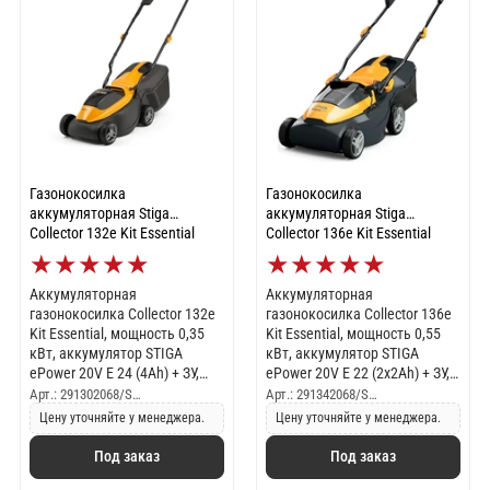
Газонокосилка
Газонокосилка
аккумуляторная Stiga
аккумуляторная Stiga
Collector 132e Kit Essential
Collector 136e Kit Essential
★
★
★
★
★
★
★
★
★
★
Аккумуляторная
Аккумуляторная
газонокосилка Collector 132e
газонокосилка Collector 136e
Kit Essential, мощность 0,35
Kit Essential, мощность 0,55
кВт, аккумулятор STIGA
кВт, аккумулятор STIGA
ePower 20V Е 24 (4Ah) + ЗУ,
ePower 20V E 22 (2х2Ah) + ЗУ,
ширина кошения 30 см, 3
ширина кошения 34 см, 6
Арт.: 291302068/S…
Арт.: 291342068/S…
настройки высоты,
настроек высоты, гибридный
Цену уточняйте у менеджера.
Цену уточняйте у менеджера.
гибридный травосборник 30 л
травосборник 35 л
Под заказ
Под заказ