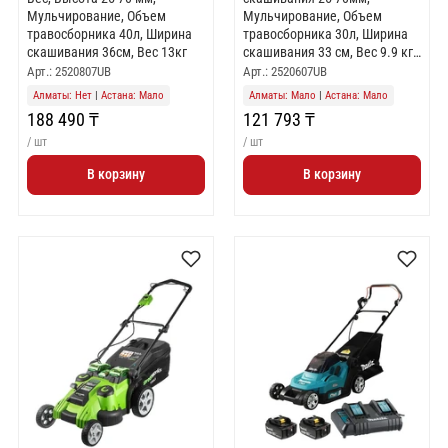
Мульчирование, Объем
Мульчирование, Объем
травосборника 40л, Ширина
травосборника 30л, Ширина
скашивания 36см, Вес 13кг
скашивания 33 см, Вес 9.9 кг
(с АКБ 4 Ач и ЗУ)
Арт.: 2520807UB
Арт.: 2520607UB
Алматы: Нет
|
Астана: Мало
Алматы: Мало
|
Астана: Мало
188 490 ₸
121 793 ₸
/ шт
/ шт
В корзину
В корзину