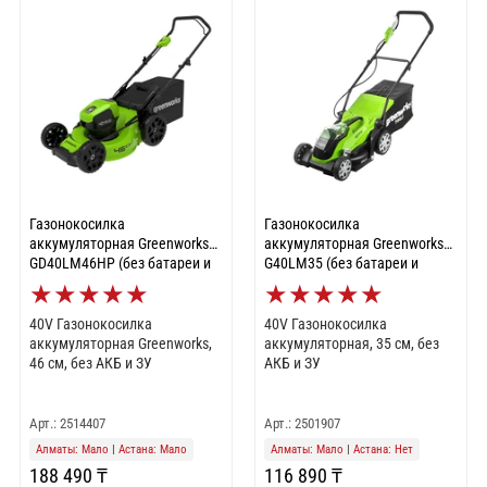
Газонокосилка
Газонокосилка
аккумуляторная Greenworks
аккумуляторная Greenworks
GD40LM46HP (без батареи и
G40LM35 (без батареи и
зарядного устройства)
зарядного устройства)
★
★
★
★
★
★
★
★
★
★
(2514407)
(2501907)
40V Газонокосилка
40V Газонокосилка
аккумуляторная Greenworks,
аккумуляторная, 35 см, без
46 см, без АКБ и ЗУ
АКБ и ЗУ
Арт.: 2514407
Арт.: 2501907
Алматы: Мало
|
Астана: Мало
Алматы: Мало
|
Астана: Нет
188 490 ₸
116 890 ₸