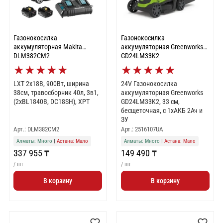
Газонокосилка
Газонокосилка
аккумуляторная Makita
аккумуляторная Greenworks
DLM382CM2
GD24LM33K2
★
★
★
★
★
★
★
★
★
★
LXT 2х18В, 900Вт, ширина
24V Газонокосилка
38см, травосборник 40л, 3в1,
аккумуляторная Greenworks
(2xBL1840B, DC18SH), XPT
GD24LM33K2, 33 см,
бесщеточная, с 1хАКБ 2Ач и
ЗУ
Арт.: DLM382CM2
Арт.: 2516107UA
Алматы: Много
|
Астана: Мало
Алматы: Много
|
Астана: Мало
337 955 ₸
149 490 ₸
/ шт
/ шт
В корзину
В корзину