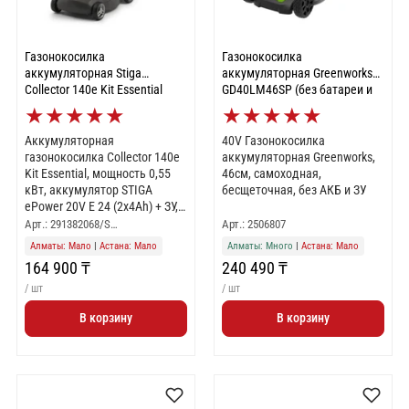
Газонокосилка
Газонокосилка
аккумуляторная Stiga
аккумуляторная Greenworks
Collector 140e Kit Essential
GD40LM46SP (без батареи и
зарядного устройства)
★
★
★
★
★
★
★
★
★
★
(2506807)
Аккумуляторная
40V Газонокосилка
газонокосилка Collector 140e
аккумуляторная Greenworks,
Kit Essential, мощность 0,55
46см, самоходная,
кВт, аккумулятор STIGA
бесщеточная, без АКБ и ЗУ
ePower 20V Е 24 (2х4Ah) + ЗУ,
ширина кошения 38 см, 6
Арт.: 291382068/S…
Арт.: 2506807
настроек высоты, гибридный
Алматы: Мало
|
Астана: Мало
Алматы: Много
|
Астана: Мало
травосборник 40 л
164 900 ₸
240 490 ₸
/ шт
/ шт
В корзину
В корзину