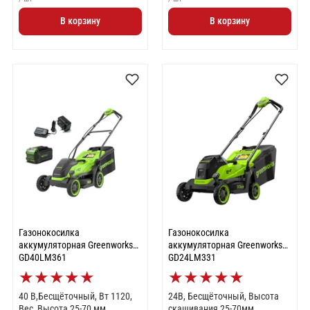
В корзину
В корзину
Газонокосилка
Газонокосилка
аккумуляторная Greenworks
аккумуляторная Greenworks
GD40LM361
GD24LM331
★
★
★
★
★
★
★
★
★
★
40 В,Бесщёточный, Вт 1120,
24В, Бесщёточный, Высота
Вес, Высота 25-70 мм,
скашивания 25-70мм,