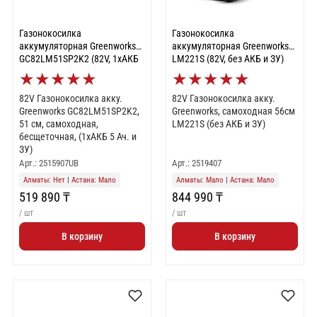
Газонокосилка
Газонокосилка
аккумуляторная Greenworks
аккумуляторная Greenworks
GC82LM51SP2K2 (82V, 1хАКБ
LM221S (82V, без АКБ и ЗУ)
5 Ач и ЗУ) 2515907UB
2519407
★
★
★
★
★
★
★
★
★
★
82V Газонокосилка акку.
82V Газонокосилка акку.
Greenworks GC82LM51SP2K2,
Greenworks, самоходная 56см
51 см, самоходная,
LM221S (без АКБ и ЗУ)
бесщеточная, (1хАКБ 5 Ач. и
ЗУ)
Арт.: 2515907UB
Арт.: 2519407
Алматы: Нет
|
Астана: Мало
Алматы: Мало
|
Астана: Мало
519 890 ₸
844 990 ₸
/ шт
/ шт
В корзину
В корзину