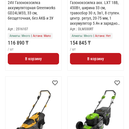
24V Газонокосилка
Газонокосилка акк. LXT 18В,
аккумуляторная Greenworks
450Вт, ширина 33 см,
GD24LM33, 33 см,
травосбор 30 л, 3в1, 8 ступен.
бесщеточная, без АКБ и ЗУ
центр. регул, 20-75 мм, 1
аккумулятор 5 Ач и зарядное
устройство (BL1850B,
Арт.: 2516107
Арт.: DLM330RT
DC18RC), XPT
Алматы: Много
|
Астана: Мало
Алматы: Много
|
Астана: Нет
116 890 ₸
154 845 ₸
/ шт
/ шт
В корзину
В корзину