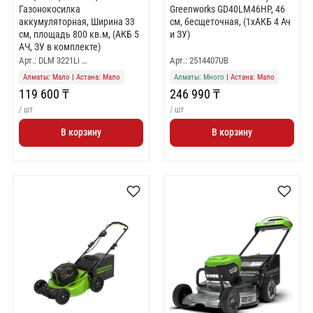
Газонокосилка
Greenworks GD40LM46HP, 46
аккумуляторная, Ширина 33
см, бесщеточная, (1хАКБ 4 Ач
см, площадь 800 кв.м, (АКБ 5
и ЗУ)
АЧ, ЗУ в комплекте)
Арт.: DLM 3221Li …
Арт.: 2514407UB
Алматы: Мало
|
Астана: Мало
Алматы: Много
|
Астана: Мало
119 600 ₸
246 990 ₸
/ шт
/ шт
В корзину
В корзину