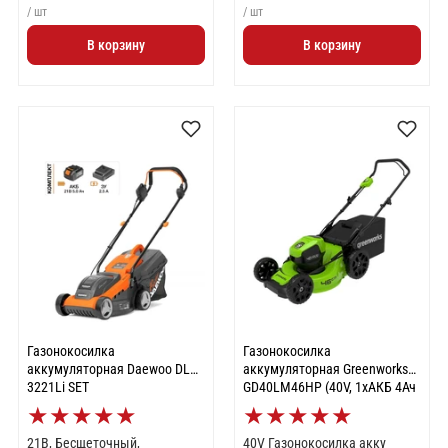
/ шт
/ шт
В корзину
В корзину
Газонокосилка
Газонокосилка
аккумуляторная Daewoo DLM
аккумуляторная Greenworks
3221Li SET
GD40LM46HP (40V, 1хАКБ 4Ач
и ЗУ) 2514407UB
★
★
★
★
★
★
★
★
★
★
21В, Бесщеточный,
40V Газонокосилка акку