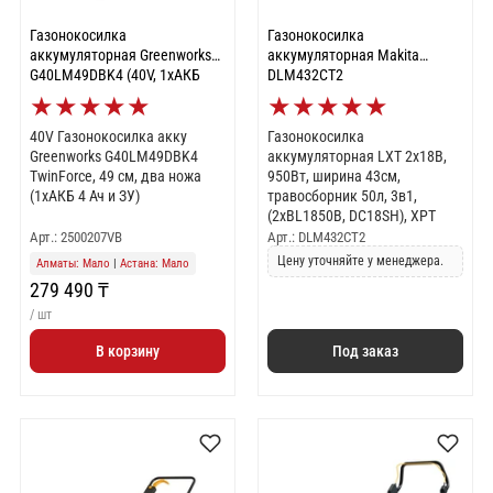
Газонокосилка
Газонокосилка
аккумуляторная Greenworks
аккумуляторная Makita
G40LM49DBK4 (40V, 1хАКБ
DLM432CT2
4Ач и ЗУ) 2500207VB
★
★
★
★
★
★
★
★
★
★
40V Газонокосилка акку
Газонокосилка
Greenworks G40LM49DBK4
аккумуляторная LXT 2х18В,
TwinForce, 49 см, два ножа
950Вт, ширина 43см,
(1хАКБ 4 Ач и ЗУ)
травосборник 50л, 3в1,
(2xBL1850B, DC18SH), XPT
Арт.: 2500207VB
Арт.: DLM432CT2
Цену уточняйте у менеджера.
Алматы: Мало
|
Астана: Мало
279 490 ₸
/ шт
В корзину
Под заказ