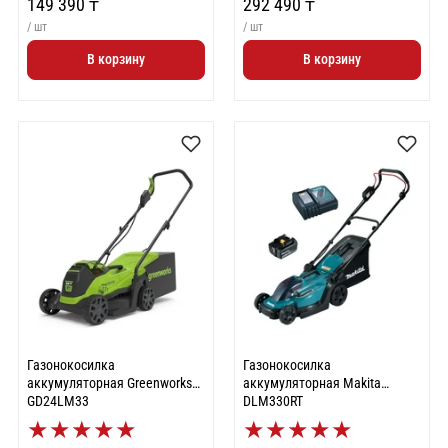
149 390 ₸
292 490 ₸
/ шт
/ шт
В корзину
В корзину
Газонокосилка
Газонокосилка
аккумуляторная Greenworks
аккумуляторная Makita
GD24LM33
DLM330RT
★
★
★
★
★
★
★
★
★
★