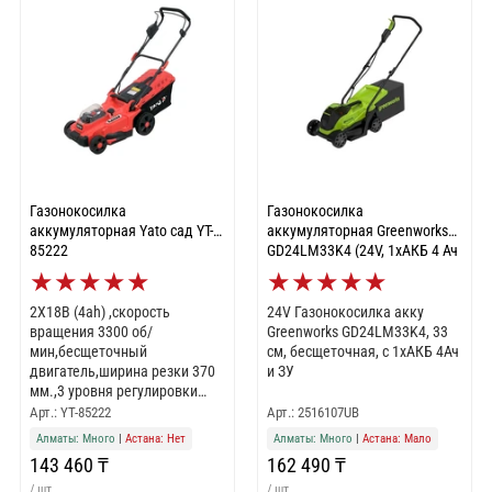
Газонокосилка
Газонокосилка
аккумуляторная Yato сад YT-
аккумуляторная Greenworks
85222
GD24LM33K4 (24V, 1хАКБ 4 Ач
и ЗУ) 2516107UB
★
★
★
★
★
★
★
★
★
★
2Х18В (4ah) ,скорость
24V Газонокосилка акку
вращения 3300 об/
Greenworks GD24LM33K4, 33
мин,бесщеточный
см, бесщеточная, с 1хАКБ 4Ач
двигатель,ширина резки 370
и ЗУ
мм.,3 уровня регулировки
высоты,колеса 150 мм/200
Арт.: YT-85222
Арт.: 2516107UB
мм,6 уровней стрижки
Алматы: Много
|
Астана: Нет
Алматы: Много
|
Астана: Мало
143 460 ₸
162 490 ₸
/ шт
/ шт