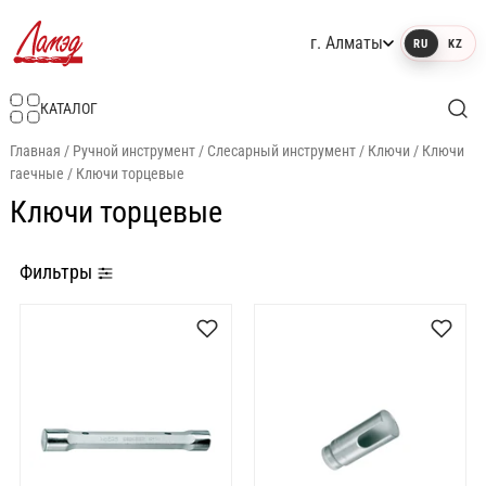
г. Алматы
RU
KZ
Интернет-магазин Ламэд
КАТАЛОГ
Главная
/
Ручной инструмент
/
Слесарный инструмент
/
Ключи
/
Ключи
гаечные
/
Ключи торцевые
Ключи торцевые
Фильтры