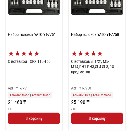
Набор головок YATO YT-7751
Набор головок YATO YT-7750
★
★
★
★
★
★
★
★
★
★
С вставкой TORX T10-T60
С вставками, 1/2″, М5-
М14,PH1-PH3,SL4-SL8, 18
предметов
Арт.: YT-7751
Арт.: YT-7750
Алматы: Мало
|
Астана: Мало
Алматы: Нет
|
Астана: Мало
21 460 ₸
25 190 ₸
/ шт
/ шт
В корзину
В корзину