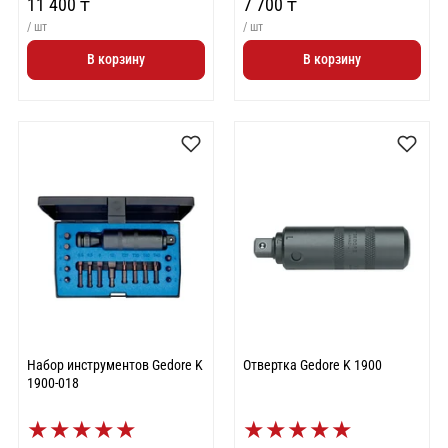
11 400 ₸
7 700 ₸
/ шт
/ шт
В корзину
В корзину
Набор инструментов Gedore K
Отвертка Gedore K 1900
1900-018
★
★
★
★
★
★
★
★
★
★