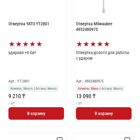
Отвертка YATO YT-2801
Отвертка Milwaukee
4932480975
★
★
★
★
★
★
★
★
★
★
ударная +6 бит
Отвертка-долото для работы
с ударом
Арт.: YT-2801
Арт.: 4932480975
Алматы: Много
|
Астана: Много
Алматы: Мало
|
Астана: Много
9 210 ₸
13 090 ₸
/ шт
/ шт
В корзину
В корзину