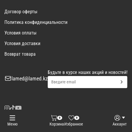
Договор оферты
Политика конфиденциальности
Условия оплаты
Условия доставки
Возврат товара
Будьте в курсе наших акций и новостей!
lamed@lamed.kz
0
0
Войти
Запросить КП
Меню
Корзина
Избранное
Аккаунт