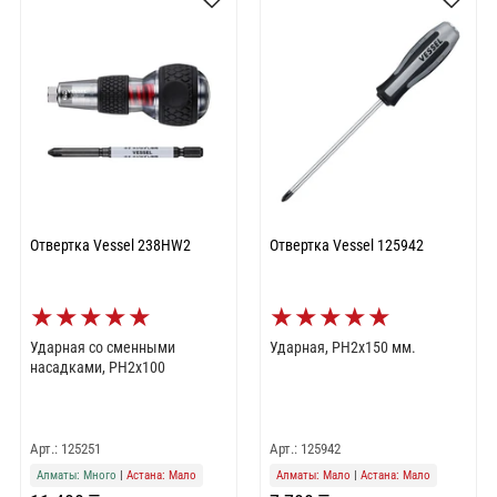
Отвертка Vessel 238HW2
Отвертка Vessel 125942
★
★
★
★
★
★
★
★
★
★
Ударная со сменными
Ударная, PH2x150 мм.
насадками, PH2x100
Арт.: 125251
Арт.: 125942
Алматы: Много
|
Астана: Мало
Алматы: Мало
|
Астана: Мало