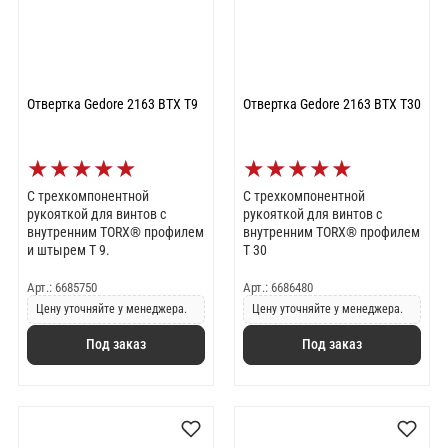
Отвертка Gedore 2163 BTX T9
Отвертка Gedore 2163 BTX T30
★
★
★
★
★
★
★
★
★
★
С трехкомпонентной
С трехкомпонентной
рукояткой для винтов с
рукояткой для винтов с
внутренним TORX® профилем
внутренним TORX® профилем
и штырем T 9.
T 30
Арт.: 6685750
Арт.: 6686480
Цену уточняйте у менеджера.
Цену уточняйте у менеджера.
Под заказ
Под заказ