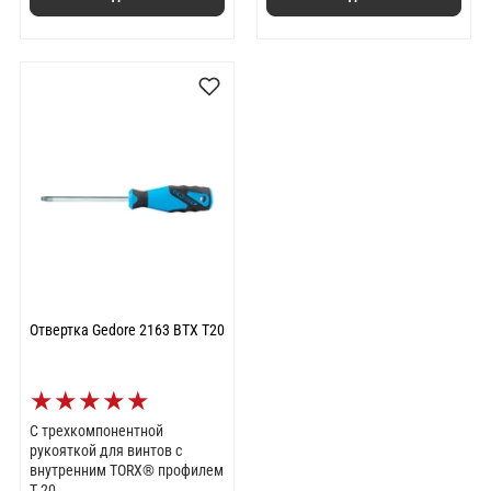
Отвертка Gedore 2163 BTX T20
★
★
★
★
★
С трехкомпонентной
рукояткой для винтов с
внутренним TORX® профилем
T 20