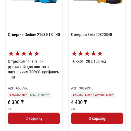
Отвертка Gedore 2163 BTX T40
Отвертка Felo 90820340
★
★
★
★
★
★
★
★
★
★
С трехкомпонентной
TORX® T20 x 100 мм
рукояткой для винтов с
внутренним TORX® профилем
T 40
Арт.: 6686560
Арт.: 90820340
Алматы: Нет
|
Астана: Много
Алматы: Мало
|
Астана: Мало
6 300 ₸
4 400 ₸
/ шт
/ шт
В корзину
В корзину