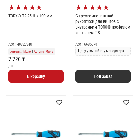
★
★
★
★
★
★
★
★
★
★
TORX® TR 25 H x 100 мм
C трехкомпонентной
рукояткой для винтов с
внутренним TORX® профилем
и штырем T 8
Арт.: 40725340
Арт.: 6685670
Цену уточняйте у менеджера.
Алматы: Мало
|
Астана: Мало
7 720 ₸
/ шт
В корзину
Под заказ