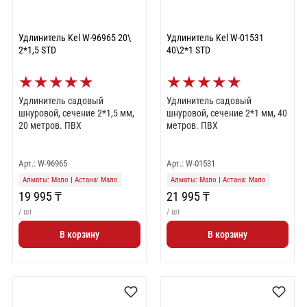
Удлинитель Kel W-96965 20\
Удлинитель Kel W-01531
2*1,5 STD
40\2*1 STD
★
★
★
★
★
★
★
★
★
★
Удлинитель садовый
Удлинитель садовый
шнуровой, сечение 2*1,5 мм,
шнуровой, сечение 2*1 мм, 40
20 метров. ПВХ
метров. ПВХ
Арт.: W-96965
Арт.: W-01531
Алматы: Мало
|
Астана: Мало
Алматы: Мало
|
Астана: Мало
19 995 ₸
21 995 ₸
/ шт
/ шт
В корзину
В корзину