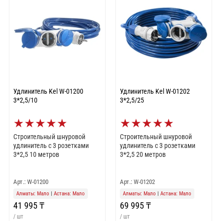
Удлинитель Kel W-01200
Удлинитель Kel W-01202
3*2,5/10
3*2,5/25
★
★
★
★
★
★
★
★
★
★
Строительный шнуровой
Строительный шнуровой
удлинитель с 3 розетками
удлинитель с 3 розетками
3*2,5 10 метров
3*2,5 20 метров
Арт.: W-01200
Арт.: W-01202
Алматы: Мало
|
Астана: Мало
Алматы: Мало
|
Астана: Мало
41 995 ₸
69 995 ₸
/ шт
/ шт