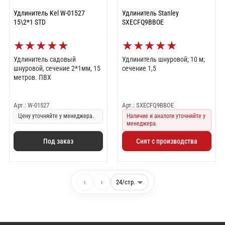
Удлинитель Kel W-01527
Удлинитель Stanley
15\2*1 STD
SXECFQ9BBOE
★
★
★
★
★
★
★
★
★
★
Удлинитель садовый
Удлинитель шнуровой; 10 м;
шнуровой, сечение 2*1мм, 15
сечение 1,5
метров. ПВХ
Арт.: W-01527
Арт.: SXECFQ9BBOE
Цену уточняйте у менеджера.
Наличие и аналоги уточняйте у
менеджера.
Под заказ
Снят с производства
‹
›