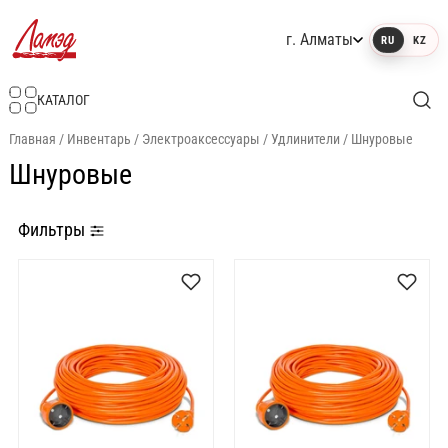
г. Алматы
RU
KZ
Интернет-магазин Ламэд
КАТАЛОГ
Главная
/
Инвентарь
/
Электроаксессуары
/
Удлинители
/
Шнуровые
Шнуровые
Фильтры