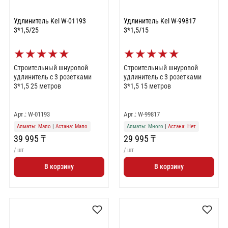
Удлинитель Kel W-01193
Удлинитель Kel W-99817
3*1,5/25
3*1,5/15
★
★
★
★
★
★
★
★
★
★
Строительный шнуровой
Строительный шнуровой
удлинитель с 3 розетками
удлинитель с 3 розетками
3*1,5 25 метров
3*1,5 15 метров
Арт.: W-01193
Арт.: W-99817
Алматы: Мало
|
Астана: Мало
Алматы: Много
|
Астана: Нет
39 995 ₸
29 995 ₸
/ шт
/ шт
В корзину
В корзину