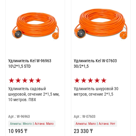
Удлинитель Kel W-96963
Удлинитель Kel W-07603
10\2*1,5 STD
30/2*1,5
★
★
★
★
★
★
★
★
★
★
Удлинитель садовый
Удлинитель шнуровой 30
шнуровой, сечение 2*1,5 мм,
метров, сечение 2*1,5
10 метров. ПВХ
Арт.: W-96963
Арт.: W-07603
Алматы: Много
|
Астана: Мало
Алматы: Мало
|
Астана: Нет
10 995 ₸
23 330 ₸