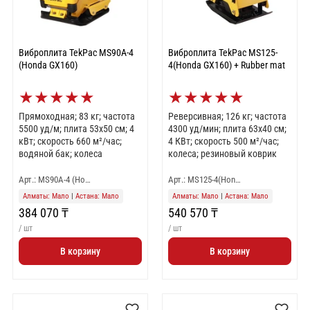
Виброплита TekPac MS90A-4
Виброплита TekPac MS125-
(Honda GX160)
4(Honda GX160) + Rubber mat
★
★
★
★
★
★
★
★
★
★
Прямоходная; 83 кг; частота
Реверсивная; 126 кг; частота
5500 уд/м; плита 53x50 см; 4
4300 уд/мин; плита 63x40 см;
кВт; скорость 660 м²/час;
4 КВт; скорость 500 м²/час;
водяной бак; колеса
колеса; резиновый коврик
Арт.: MS90A-4 (Ho…
Арт.: MS125-4(Hon…
Алматы: Мало
|
Астана: Мало
Алматы: Мало
|
Астана: Мало
384 070 ₸
540 570 ₸
/ шт
/ шт
В корзину
В корзину