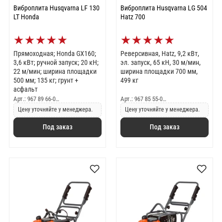
Виброплита Husqvarna LF 130
Виброплита Husqvarna LG 504
LT Honda
Hatz 700
★
★
★
★
★
★
★
★
★
★
Прямоходная; Honda GX160;
Реверсивная, Hatz, 9,2 кВт,
3,6 кВт; ручной запуск; 20 кН;
эл. запуск, 65 кН, 30 м/мин,
22 м/мин; ширина площадки
ширина площадки 700 мм,
500 мм; 135 кг; грунт +
499 кг
асфальт
Арт.: 967 89 66-0…
Арт.: 967 85 55-0…
Цену уточняйте у менеджера.
Цену уточняйте у менеджера.
Под заказ
Под заказ