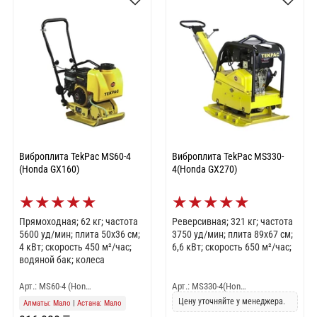
Виброплита TekPac MS60-4
Виброплита TekPac MS330-
(Honda GX160)
4(Honda GX270)
★
★
★
★
★
★
★
★
★
★
Прямоходная; 62 кг; частота
Реверсивная; 321 кг; частота
5600 уд/мин; плита 50x36 см;
3750 уд/мин; плита 89x67 см;
4 кВт; скорость 450 м²/час;
6,6 кВт; скорость 650 м²/час;
водяной бак; колеса
Арт.: MS60-4 (Hon…
Арт.: MS330-4(Hon…
Цену уточняйте у менеджера.
Алматы: Мало
|
Астана: Мало