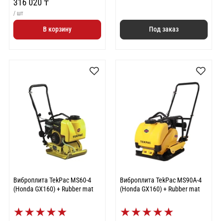
316 020 ₸
/ шт
В корзину
Под заказ
Виброплита TekPac MS60-4
Виброплита TekPac MS90A-4
(Honda GX160) + Rubber mat
(Honda GX160) + Rubber mat
★
★
★
★
★
★
★
★
★
★