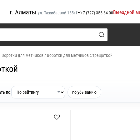
г. Алматы
Выездной м
ул. Тажибаевой 155/1
+7 (727) 355-64-00
/
Воротки для метчиков
/
Воротки для метчиков с трещоткой
откой
ть по:
по убыванию