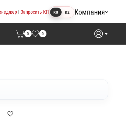
Компания
енеджер
|
Запросить КП
RU
KZ
0
0