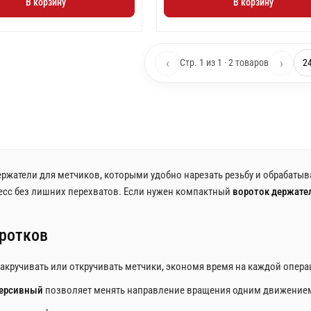
В корзину
В корзину
‹
›
Стр. 1 из 1 · 2 товаров
ержатели для метчиков, которыми удобно нарезать резьбу и обрабаты
цесс без лишних перехватов. Если нужен компактный
вороток держате
ротков
закручивать или откручивать метчики, экономя время на каждой опера
версивный
позволяет менять направление вращения одним движение