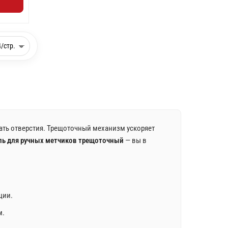
вать отверстия. Трещоточный механизм ускоряет
ль для ручных метчиков трещоточный
— вы в
ции.
м.