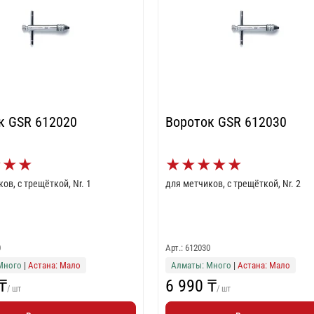
к GSR 612020
Вороток GSR 612030
★
★
★
★
★
★
★
★
для метчиков, с трещёткой, Nr. 1
для метчиков, с трещёткой, Nr. 2
0
Арт.: 612030
Много
|
Астана: Мало
Алматы: Много
|
Астана: Мало
₸
6 990 ₸
/ шт
/ шт