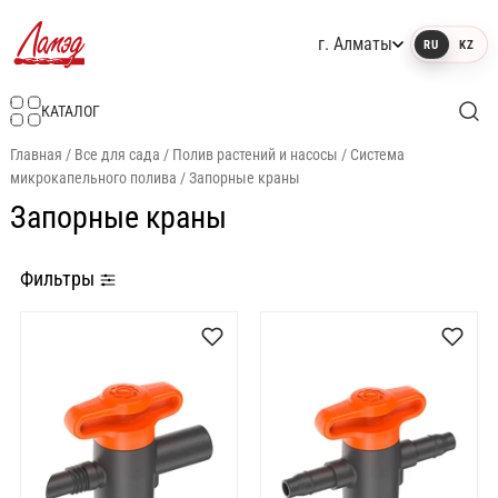
г. Алматы
RU
KZ
Интернет-магазин Ламэд
КАТАЛОГ
Главная
/
Все для сада
/
Полив растений и насосы
/
Система
микрокапельного полива
/
Запорные краны
Запорные краны
Фильтры