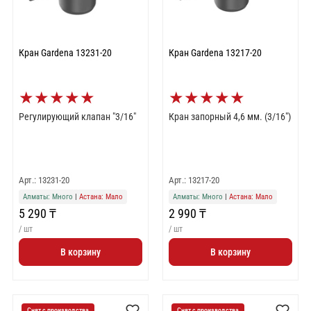
Кран Gardena 13231-20
Кран Gardena 13217-20
★
★
★
★
★
★
★
★
★
★
Регулирующий клапан "3/16"
Кран запорный 4,6 мм. (3/16")
Арт.: 13231-20
Арт.: 13217-20
Алматы: Много
|
Астана: Мало
Алматы: Много
|
Астана: Мало
5 290 ₸
2 990 ₸
/ шт
/ шт
В корзину
В корзину
Снят с производства
Снят с производства